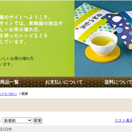
いしいお茶の淹れ方、
います。
商品一覧
お支払いについて
送料につい
おうちづかい
煎茶
リスト表
：
目/11件