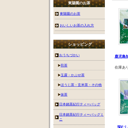
東陽園のお茶
東陽園のお茶
おいしいお茶の入れ方
ショッピング
おうちづかい
鹿児島
煎茶
在庫あ
玉露・かぶせ茶
ほうじ茶・玄米茶・その他
抹茶
日本銘茶紀行ティーバッグ
日本銘茶紀行ティーバッグミ
ニ
深むし