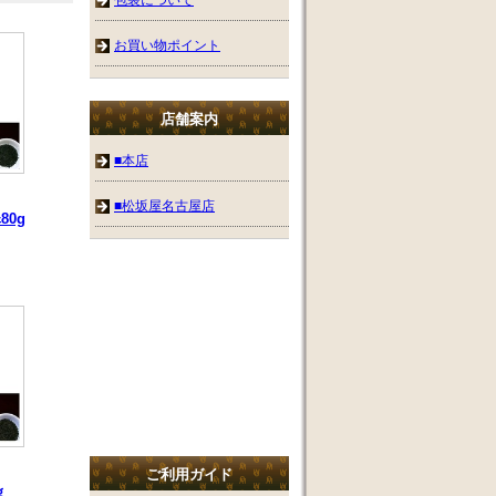
お買い物ポイント
店舗案内
■本店
■松坂屋名古屋店
0g
ご利用ガイド
ｇ