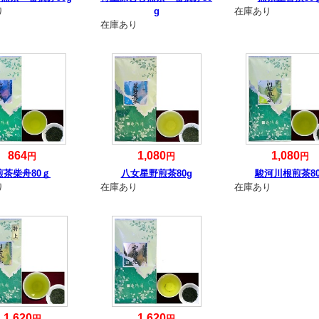
り
g
在庫あり
在庫あり
864
1,080
1,080
円
円
円
煎茶柴舟80ｇ
八女星野煎茶80g
駿河川根煎茶80
り
在庫あり
在庫あり
1,620
1,620
円
円