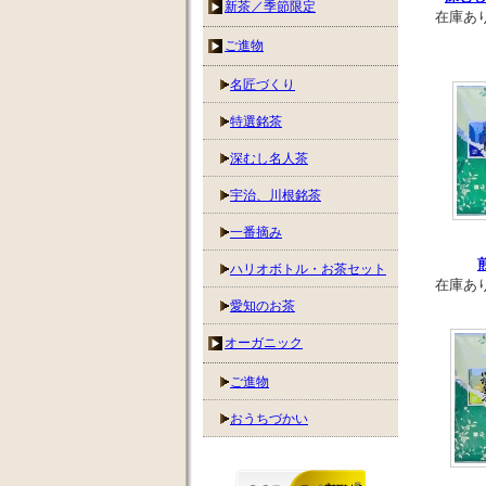
新茶／季節限定
在庫あ
ご進物
名匠づくり
特選銘茶
深むし名人茶
宇治、川根銘茶
一番摘み
ハリオボトル・お茶セット
在庫あ
愛知のお茶
オーガニック
ご進物
おうちづかい