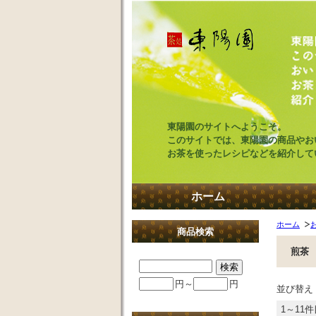
東陽園のサイトへようこそ。
このサイトでは、東陽園の商品やお
お茶を使ったレシピなどを紹介して
ホーム
ホーム
商品検索
煎茶
円～
円
並び替え
1～11件