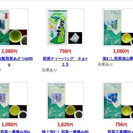
1,080
756
1,080
円
円
円
知覧煎茶あさつゆ80
煎茶ティーバッグ ６ｇ×
深むし煎茶深山翠8
g
１５
在庫あり
り
在庫あり
1,080
1,620
756
円
円
円
煎茶一番摘み90g
特上深むし煎茶一番摘み80
煎茶正喜撰80