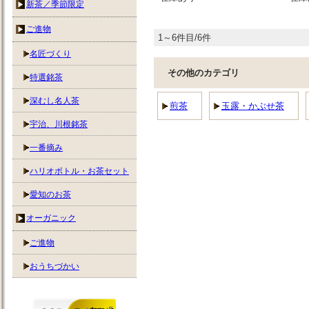
新茶／季節限定
ご進物
1～6件目/6件
名匠づくり
その他のカテゴリ
特選銘茶
深むし名人茶
煎茶
玉露・かぶせ茶
宇治、川根銘茶
一番摘み
ハリオボトル・お茶セット
愛知のお茶
オーガニック
ご進物
おうちづかい