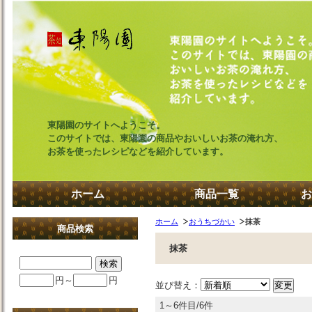
東陽園のサイトへようこそ。
このサイトでは、東陽園の商品やおいしいお茶の淹れ方、
お茶を使ったレシピなどを紹介しています。
ホーム
商品一覧
お
ホーム
おうちづかい
抹茶
商品検索
抹茶
円～
円
並び替え：
1～6件目/6件