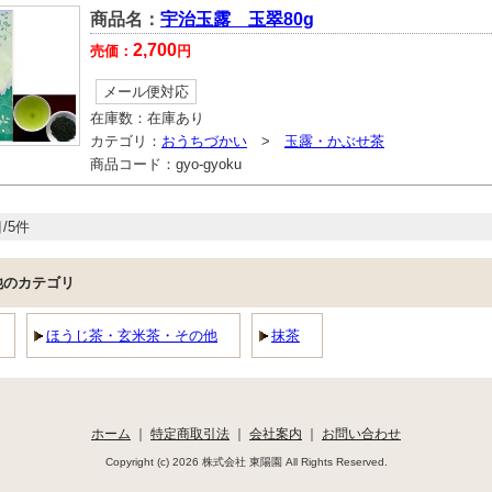
商品名：
宇治玉露 玉翠80g
2,700
売価：
円
メール便対応
在庫数：
在庫あり
カテゴリ：
おうちづかい
>
玉露・かぶせ茶
商品コード：
gyo-gyoku
/5件
他のカテゴリ
ほうじ茶・玄米茶・その他
抹茶
ホーム
｜
特定商取引法
｜
会社案内
｜
お問い合わせ
Copyright (c) 2026 株式会社 東陽園 All Rights Reserved.