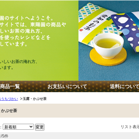
いしいお茶の淹れ方、
います。
商品一覧
お支払いについて
送料につい
おうちづかい
玉露・かぶせ茶
・かぶせ茶
リスト表
：
/5件