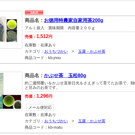
商品名：
お徳用特農家自家用茶200g
アルミ袋入 賞味期限 内容量２００ｇ
1,512
売価：
円
在庫数：
在庫あり
カテゴリ：
おうちづかい
>
玉露・かぶせ茶
商品コード：
kb-jnou
商品名：
かぶせ茶 玉松80g
約二週間覆いをかぶせ直射日光をさえぎって育てたお茶で、独
と甘みのお茶です。
1,296
売価：
円
メール便対応
在庫数：
在庫あり
カテゴリ：
おうちづかい
>
玉露・かぶせ茶
商品コード：
kb-matu