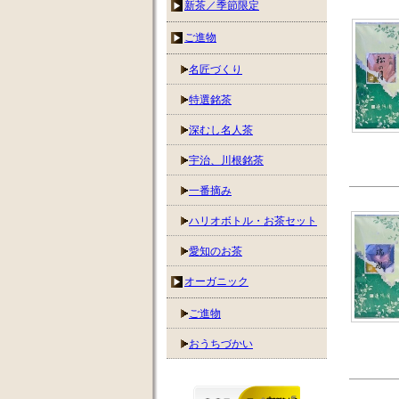
新茶／季節限定
ご進物
名匠づくり
特選銘茶
深むし名人茶
宇治、川根銘茶
一番摘み
ハリオボトル・お茶セット
愛知のお茶
オーガニック
ご進物
おうちづかい