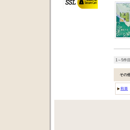
1～5件目
その
煎茶